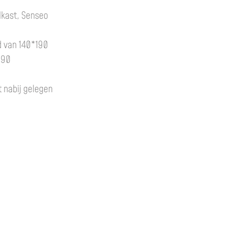
lkast, Senseo
d van 140*190
190
t nabij gelegen