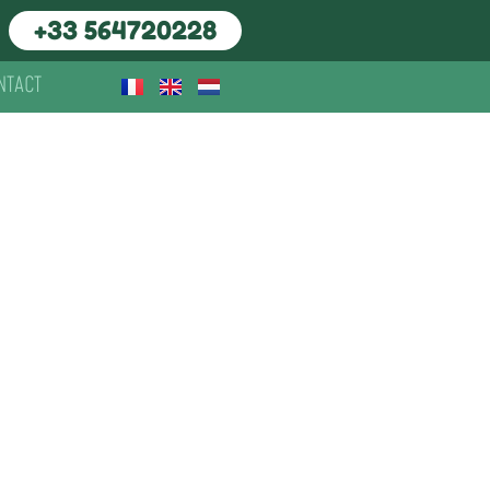
+33 564720228
NTACT