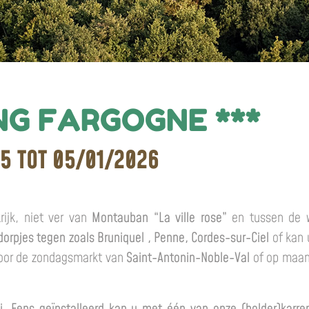
G FARGOGNE ***
25 TOT 05/01/2026
rijk, niet ver van
Montauban “La ville rose”
en tussen de wi
orpjes tegen zoals
Bruniquel
, Penne, Cordes-sur-Ciel
of kan 
door de zondagsmarkt van
Saint-Antonin-Noble-Val
of op maan