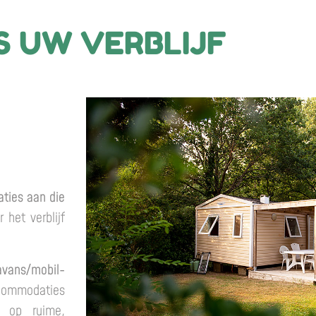
S UW VERBLIJF
ties aan die
 het verblijf
avans/mobil-
commodaties
n op ruime,