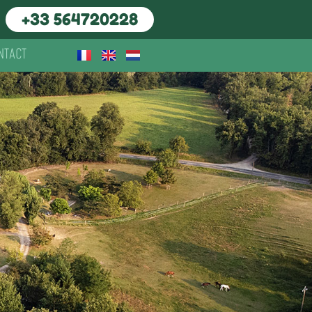
+33 564720228
NTACT