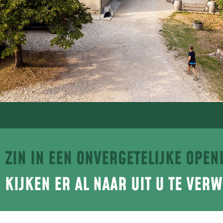
ZIN IN EEN ONVERGETELIJKE OPE
Autovrije camping v
rustgevend verbl
KIJKEN ER AL NAAR UIT U TE VER