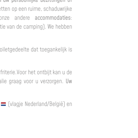
 uw persoonlijke bezittingen of
etten op een ruime, schaduwrijke
 onze andere
accommodaties
:
catie van de camping). We hebben
iletgedeelte dat toegankelijk is
riterie.Voor het ontbijt kan u de
alie graag voor u verzorgen.
Uw
s
(vlagje Nederland/België) en