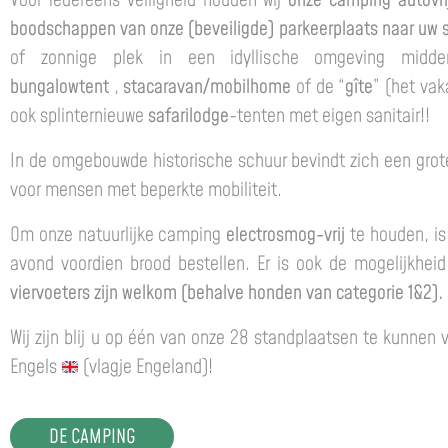
Voor iedereens veiligheid houden wij
onze camping autovri
boodschappen van onze (beveiligde) parkeerplaats naar uw 
of zonnige plek in een idyllische omgeving mi
bungalowtent
,
stacaravan/mobilhome
of de “
gîte
” (het vak
ook splinternieuwe
safarilodge
-tenten met eigen sanitair!!
In de omgebouwde historische schuur bevindt zich een grote,
voor mensen met beperkte mobiliteit.
Om onze natuurlijke camping
electrosmog-vrij
te houden, is 
avond voordien brood bestellen. Er is ook de mogelijkhei
viervoeters zijn welkom (behalve honden van categorie 1&2).
Wij zijn blij u op één van onze 28 standplaatsen te kunnen
Engels
(vlagje Engeland)!
DE CAMPING