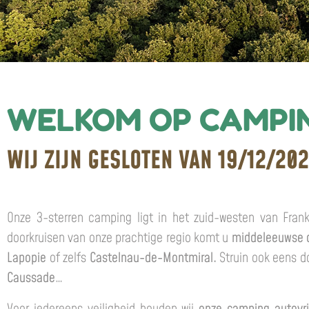
WELKOM OP CAMPIN
WIJ ZIJN GESLOTEN VAN 19/12/20
Onze 3-sterren camping ligt in het zuid-westen van Frank
doorkruisen van onze prachtige regio komt u
middeleeuwse d
Lapopie
of zelfs
Castelnau-de-Montmiral.
Struin ook eens 
Caussade
…