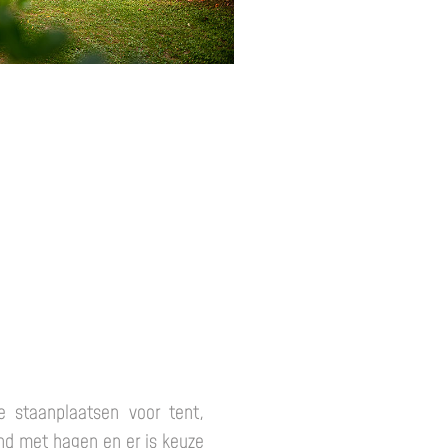
 staanplaatsen voor tent,
nd met hagen en er is keuze