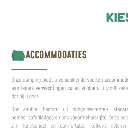
KIE
ACCOMMODATIES
Onze camping biedt u
verschillende soorten accommoda
aan ieders verwachtingen zullen voldoen.
U vindt zeker
dat bij u past!
Ons aanbod bestaat uit bungalow-tenten,
stacar
homes
,
safarilodges
en ons
vakantiehuis/gîte.
Onze ac
zijn functioneel en comfortabel, telkens gelege