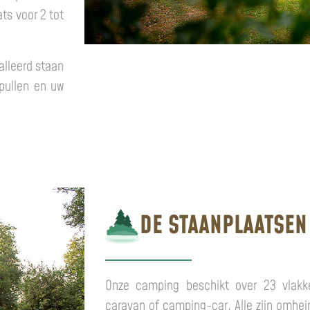
s voor 2 tot
alleerd staan
pullen en uw
DE STAANPLAATSEN
Onze camping beschikt over 23 vlakke
caravan of camping-car. Alle zijn omhei