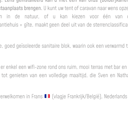
j. Eens geïnstalleerd kan u met één van onze (bolder)karren
staanplaats brengen.
U kunt uw tent of caravan naar wens opz
dden in de natuur, of u kan kiezen voor één van
antiehuis = gîte, maakt geen deel uit van de sterrenclassifi
 goed geïsoleerde sanitaire blok, waarin ook een verwarmd to
er enkel een wifi-zone rond ons ruim, mooi terras met bar en f
d tot genieten van een volledige maaltijd, die Sven en Nath
 verwelkomen in Frans
(vlagje Frankrijk/België), Nederland