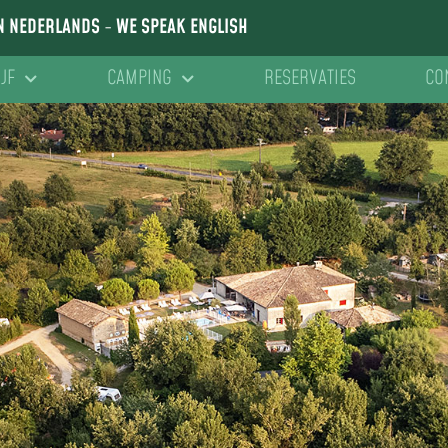
N NEDERLANDS
-
WE SPEAK ENGLISH
JF
CAMPING
RESERVATIES
CO