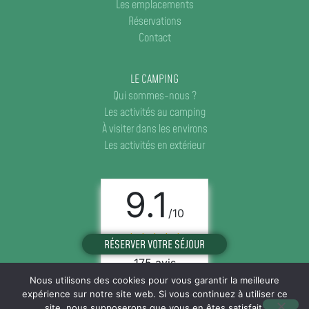
Les emplacements
Réservations
Contact
LE CAMPING
Qui sommes-nous ?
Les activités au camping
À visiter dans les environs
Les activités en extérieur
9.1
/10
RÉSERVER VOTRE SÉJOUR
175 avis
Nous utilisons des cookies pour vous garantir la meilleure
expérience sur notre site web. Si vous continuez à utiliser ce
2026© Camping Fargogne
site, nous supposerons que vous en êtes satisfait.