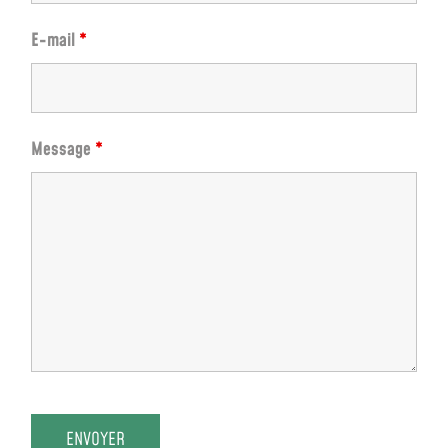
E-mail
*
Message
*