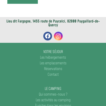
Lieu dit Fargogne, 1455 route de Puycelci, 82800 Puygaillard-de-
Quercy
VOTRE SÉJOUR
Les hébergements
Les emplacements
Réservations
Contact
LE CAMPING
Qui sommes-nous ?
Les activités au camping
À visiter dans les environs